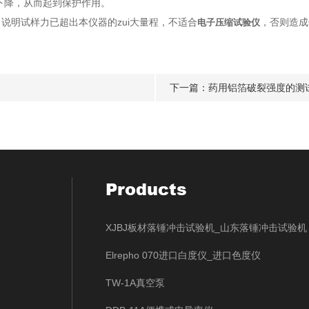
下降，从而起到保护作用。
，说明试样力已超出本仪器的zui大量程，不适合
，否则造成
电子压缩试验仪
下一篇：
药用铝箔破裂强度的测
Products
XJBJ板材落锤冲击试验机_山东落锤冲击试验机
Elrepho 070进口白度仪_进口色度仪
TW-1A真空泵