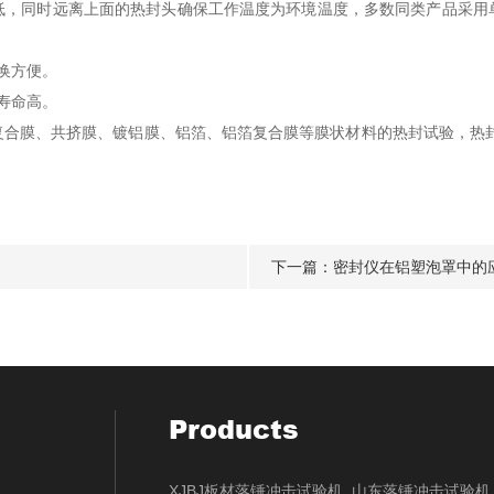
低，同时远离上面的热封头确保工作温度为环境温度，多数同类产品采用
换方便。
寿命高。
复合膜、共挤膜、镀铝膜、铝箔、铝箔复合膜等膜状材料的热封试验，热封
下一篇：
密封仪在铝塑泡罩中的
Products
XJBJ板材落锤冲击试验机_山东落锤冲击试验机