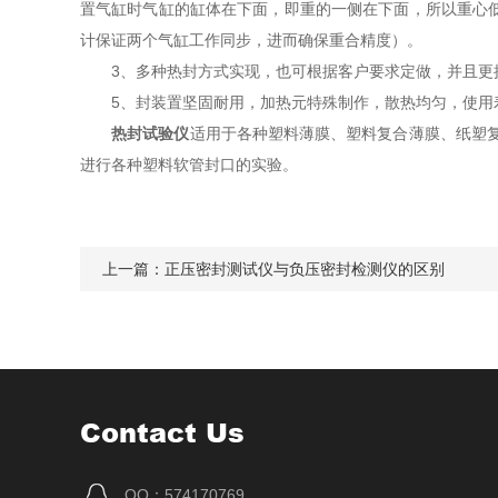
置气缸时气缸的缸体在下面，即重的一侧在下面，所以重心
计保证两个气缸工作同步，进而确保重合精度）。
3、多种热封方式实现，也可根据客户要求定做，并且更
5、封装置坚固耐用，加热元特殊制作，散热均匀，使用
热封试验仪
适用于各种塑料薄膜、塑料复合薄膜、纸塑
进行各种塑料软管封口的实验。
上一篇：
正压密封测试仪与负压密封检测仪的区别
Contact Us
QQ：574170769