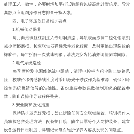
处理工艺一致性，必要时增加平行试验组数以提高统计置信度。异常
离散点应追溯操作日志排查干扰因素。
四、电子环压仪日常维护要点
1.机械传动保养
每月向滚珠丝杠副注入专用润滑脂，导轨表面涂抹二硫化钼喷剂
减少摩擦磨损。检查联轴器弹性元件老化程度，及时更换出现裂纹的
橡胶件。每年拆解一次减速机箱，清洗更换齿轮油并调整侧隙间隙。
2.电气系统巡检
每季度检测电源线绝缘电阻值，清理电控柜内积尘防止短路风
险。校准位移传感器线性度时采用激光干涉仪作为基准源，确保闭环
控制系统反馈信号的准确性。备份重要参数集散控制系统的配置参
数，防止误操作导致程序丢失。
3.安全防护强化措施
保持防护罩完好无损，禁止拆除任何安全联锁装置。培训操作人
员掌握急救处理方法，配备护目镜、防尘口罩等个人防护装备。建立
设备运行日志制度，详细记录每次维护保养内容及发现的问题点。