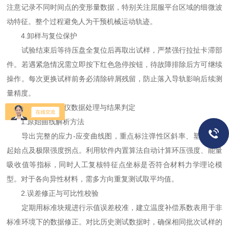
注意记录不同时间点的变形量数据，特别关注屈服平台区域的细微波
动特征。整个过程避免人为干预机械运动轨迹。
4.卸样与复位保护
试验结束后等待压盘全复位后再取出试样，严禁强行拉扯卡滞部
件。若遇紧急情况需立即按下红色急停按钮，待故障排除后方可继续
操作。每次更换试样前务必清除碎屑残留，防止落入导轨影响后续测
量精度。
三、电子环压仪数据处理与结果判定
1.原始曲线解析方法
导出完整的应力-应变曲线图，重点标注弹性区斜率、塑性变形
起始点及极限强度拐点。利用软件内置算法自动计算环压强度、能量
吸收值等指标，同时人工复核特征点坐标是否符合材料力学理论模
型。对于各向异性材料，需多方向重复测试取平均值。
2.误差修正与可比性校验
定期用标准块规进行示值误差校准，建立温度补偿系数表用于非
标准环境下的数据修正。对比历史测试数据时，确保相同批次试样的