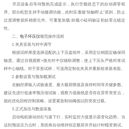
开启设备后等待预热完成提示，执行空载状态下的自动调零程
序。部分机型支持手动微调功能，此时应遵循“轻触即止”原则，防止
过度调整损坏精密元件。可重复加载-卸载小砝码验证初始零点稳定
性。
二、
电子环压仪
规范操作流程
1.夹具安装与对中调节
根据试样厚度选择适配的上下压盘组件，采用定位销固定确保同
轴度。通过目视观察+激光对中仪辅助调整，使上下压头严格对准试
样中心轴线。对于异形试样，可选用定制化夹具并重新校准基准面。
2.参数设置与预加载测试
在触控屏输入试验速度、最大载荷限值及保持时间等关键参数。
建议先进行低速率预压缩试验，观察力值曲线是否存在异常突变点，
据此优化回程控制策略。设置紧急制动阈值以防突发过载。
3.正式加压与数据采集
启动电机驱动丝杠匀速下行，实时监控力值显示器变化趋势。当
达到预设压力点时，系统将自动维持恒定载荷并开始计时蠕变测试。