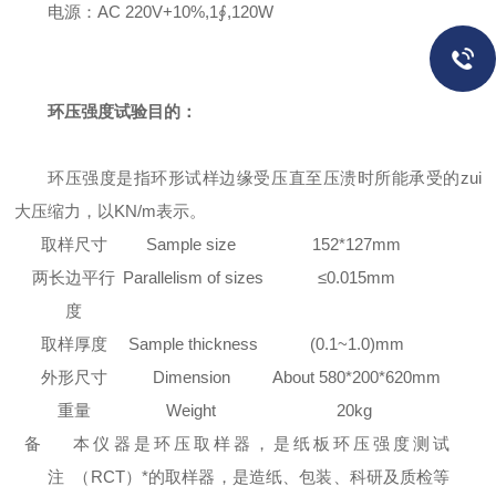
电源：AC 220V+10%,1∮,120W
环压强度试验目的：
环压强度是指环形试样边缘受压直至压溃时所能承受的zui
大压缩力，以
KN/m
表示。
取样尺寸
Sample size
152*127mm
两长边平行
Parallelism of sizes
≤
0.015mm
度
取样厚度
Sample thickness
(0.1~1.0)mm
外形尺寸
Dimension
About 580*200*620mm
重量
Weight
20kg
备
本仪器是环压取样器，是纸板环压强度测试
注
（
RCT
）*的取样器，是造纸、包装、科研及质检等