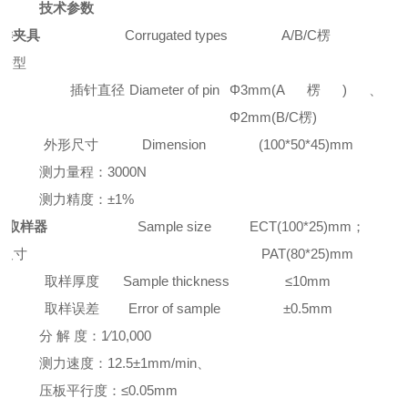
技术参数
样夹具
C
orrugated types
A/B/C楞
楞型
插针直径
D
iameter of pin
Φ
3mm(A楞)
、
Φ
2mm(B/C楞)
外形尺寸
D
imension
(100*50*45)mm
测力量程：3000N
测力精度：±1%
合取样器
Sample size
ECT(100*25)mm；
尺寸
PAT(80*25)mm
取样厚度
S
ample thickness
≤10mm
取样误差
E
rror of sample
±0.5mm
分 解 度：1∕10,000
测力速度：12.5±1mm/min、
压板平行度：≤0.05mm