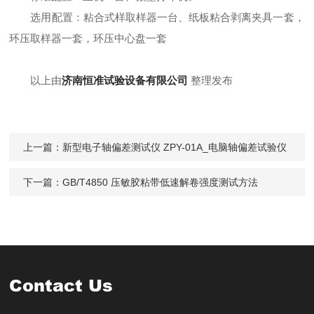
选用配置：粘合式样取样器一台
、
纸板粘合剥离夹具一套，
环压取样器一套，环压中心盘一套
以上由
济南恒准试验设备有限公司
整理发布
上一篇：
新型电子轴偏差测试仪 ZPY-01A_电脑轴偏差试验仪
下一篇：
GB/T4850 压敏胶粘带低速解卷强度测试方法
Contact Us