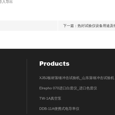
导入导出
下一篇：
热封试验仪设备用途及
Products
XJBJ板材落锤冲击试验机_山东落锤冲击试验机
Elrepho 070进口白度仪_进口色度仪
TW-1A真空泵
DDB-11A便携式电导率仪