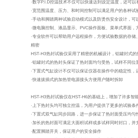
·数字P.I.D控温技术不仅可以快速达到设定温度，还可以
·宽范围温度、压力、和时间控制可以满足用户的各种试
·手动和脚踏两种试验启动模式以及防烫伤安全设计，可以
·微电脑控制、液晶显示、PVC操作面板、菜单式界面，
·专业软件可以帮助用户远程操作，方便试验数据的存储
精密
HST-H3热封试验仪采用了精密的机械设计，铝罐封式的
·铝罐封式的热封头保证了热封面均匀受热，试样不同位
·下置式气缸设计不仅可以保证仪器在操作中的稳定性，还
·快速拔插式的加热管电源接头方便用户随时拆卸
HST-H3热封试验仪在HST-H6的基础上，增加了许多
·上下热封头均可独立控温，为用户提供了更多的试验条
·下置式双气缸同步回路，进一步保证了热封面受压均匀
·加长的热封面可满足大面积试样或多试样同时封口，并
·配置脚踏开关，保证用户的安全操作