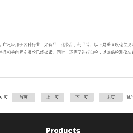
，广泛应用于各种行业，如食品、化妆品、药品等。以下是垂直度偏差测试
且相关的固定螺丝已经锁紧。同时，还需要进行自检，以确保检测仪装置的垂
56 页
首页
上一页
下一页
末页
跳
Products