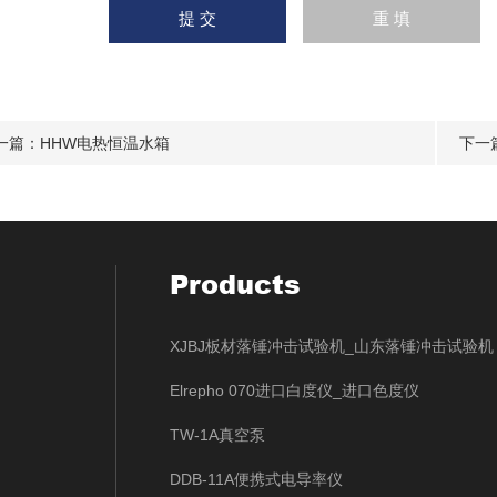
一篇：
HHW电热恒温水箱
下一
Products
XJBJ板材落锤冲击试验机_山东落锤冲击试验机
Elrepho 070进口白度仪_进口色度仪
TW-1A真空泵
DDB-11A便携式电导率仪