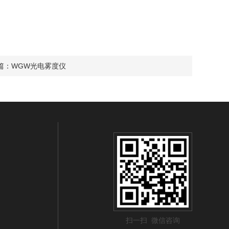
篇：
WGW光电雾度仪
扫一扫 微信咨询