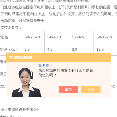
成的炉膛，加热元件置于其中，炉与壳间用保温材料砌筑。
炉门通过多组铰链固定于电炉面板上，炉门关闭是利用炉门手把的自重，
，开启时只需将手把稍往上提，脱钩后往外拉开，将炉门置于左侧即可。
便自动切断，以保证操作安全。
主要技术参数：
/规格
SX-2.5-10
SX-4-10
SX-8-10
SX-12-10
功率（kw）
2.5
4.0
8.0
12.0
电压（v）
220
220
380
380
欢迎您！
来自局域网的朋友！有什么可以帮
温度（℃）
1000
1000
1000
1000
助您的吗？
作室尺寸（m
200×120×
300×200×1
400×250×1
500×300×2
80
20
60
00
济南恒准试验设备有限公司
nhengzhun.com