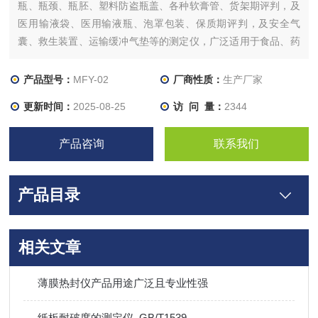
瓶、瓶颈、瓶胚、塑料防盗瓶盖、各种软膏管、货架期评判，及
医用输液袋、医用输液瓶、泡罩包装、保质期评判，及安全气
囊、救生装置、运输缓冲气垫等的测定仪，广泛适用于食品、药
品、汽车、救援、运输等行业。
产品型号：
MFY-02
厂商性质：
生产厂家
更新时间：
2025-08-25
访 问 量：
2344
产品咨询
联系我们
产品目录
相关文章
薄膜热封仪产品用途广泛且专业性强
纸板耐破度的测定仪_GB/T1539