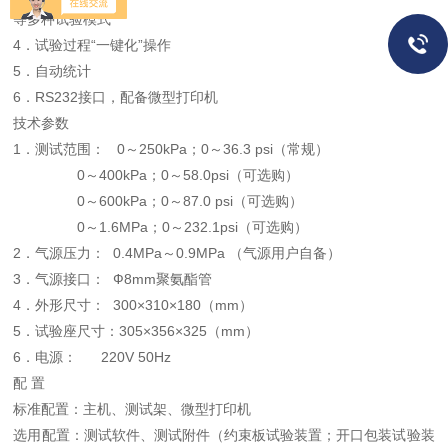
等多种试验模式
4．试验过程“一键化”操作
5．自动统计
6．RS232接口，配备微型打印机
技术参数
1．测试范围： 0～250kPa；0～36.3 psi（常规）
0～400kPa；0～58.0psi（可选购）
0～600kPa；0～87.0 psi（可选购）
0～1.6MPa；0～232.1psi（可选购）
2．气源压力： 0.4MPa～0.9MPa （气源用户自备）
3．气源接口： Ф8mm聚氨酯管
4．外形尺寸： 300×310×180（mm）
5．试验座尺寸：305×356×325（mm）
6．电源： 220V 50Hz
配 置
标准配置：主机、测试架、微型打印机
选用配置：测试软件、测试附件（约束板试验装置；开口包装试验装