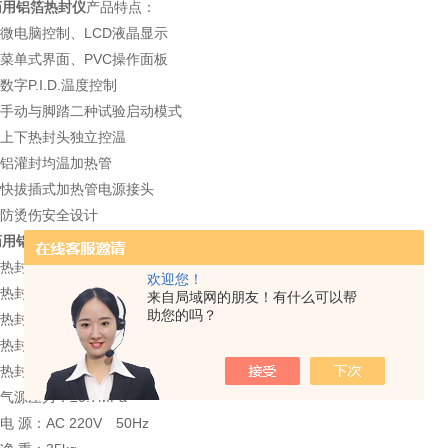
药用铝箔热封仪
产品特点：
.微电脑控制、LCD液晶显示
.菜单式界面、PVC操作面板
.数字P.I.D.温度控制
4.手动与脚踏二种试验启动模式
5.上下热封头独立控温
6.铝灌封均温加热管
7.快拔插式加热管电源接头
8.防烫伤安全设计
药用铝箔热封仪
技术参数：
.热封温度：室温－300℃，精度（±0.1℃）
欢迎您！
.热封时间：0.01s～99.9s
来自局域网的朋友！有什么可以帮
助您的吗？
.热封压强：0.05MPa～0.7MPa
.热封面积：330mm×10mm （热封面积可以特殊定做）
5.热封加热形式：双加热
.气源压力：≤0.7MPa
.电 源：AC 220V 50Hz