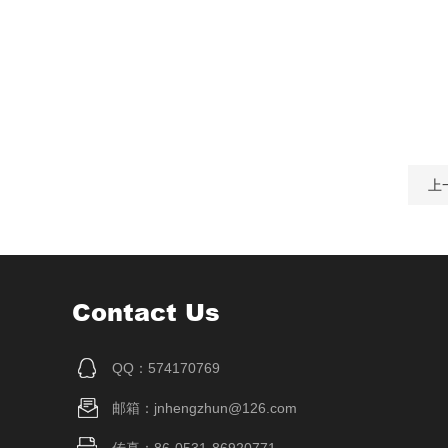
上
Contact Us
QQ：574170769
邮箱：jnhengzhun@126.com