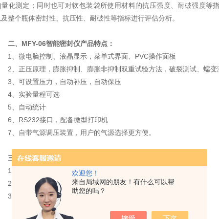
的量化测定；同时也可对软包装袋所使用材料的抗压强度、耐破强度等
以及整个瓶体密封性、抗压性、耐破性等指标进行评估分析。
二、MFY-06智能密封仪产品特点：
1、微电脑控制、液晶显示，菜单式界面、PVC操作面板
2、正压原理，膨胀抑制、膨胀非抑制双重试验方法，破裂测试、蠕变
3、可设置压力，自动补压，自动保压
4、实验量程可选
5、自动统计
6、RS232接口，配备微型打印机
7、自带气源调压装置，用户的气源选择更方便。
三、技术参数：
1、压力精度：0.2%
欢迎您！
来自局域网的朋友！有什么可以帮
2、显示精度：0.01kpa
助您的吗？
3、压力范围：
1）0～250kPa;0～36.3 psi （常规）