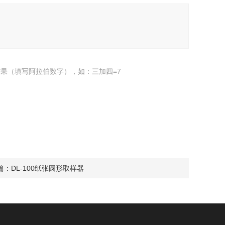
果（填写阿拉伯数字），如：三加四=7
篇：
DL-100纸张圆形取样器