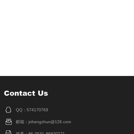
Contact Us
QQ：574170769
邮箱：jnhengzhun@126.com
传真：86-0531-86920771