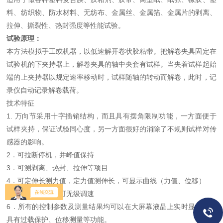
料、纺织物、防水材料、无纺布、金属丝、金属箔、金属片的剥离、
拉伸、撕裂性、热封强度等性能试验。
试验原理：
本方法模拟手工或机器，以低速解开卷状胶粘带。把解卷夹具固定在
试验机的下夹持器上，解卷夹具的轴中央套有试样。当夹着试样起始
端的上夹持器以规定速率移动时，试样随轴的转动而解卷，此时，
记
录仪自动记录解卷载荷。
技术特征
1. 万向节采用十字插销结构，而且具有摆角限制功能，一方面便于
试样夹持，保证试验同心度，另一方面很好的消除了不规则试样对传
感器的影响。
2．可拉断停机，并峰值保持
3．可测剥离、热封、拉伸等项目
4．可定伸长测力值，定力值测伸长，可显示曲线（力值、位移）
5．可单点调速也可无级调速
6．所有的控制参数及测量结果均可以在大屏幕液晶上实时显示。并
具有过载保护、位移测量等功能。