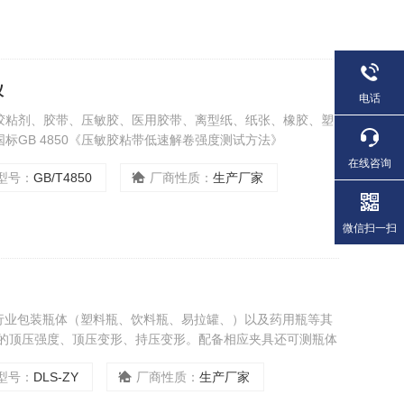
仪
电话
胶粘剂、胶带、压敏胶、医用胶带、离型纸、纸张、橡胶、塑
标GB 4850《压敏胶粘带低速解卷强度测试方法》
在线咨询
型号：
GB/T4850
厂商性质：
生产厂家
微信扫一扫
行业包装瓶体（塑料瓶、饮料瓶、易拉罐、）以及药用瓶等其
体的顶压强度、顶压变形、持压变形。配备相应夹具还可测瓶体
行标准QB/T 1868、GB/T 17200、ASTM D882
型号：
DLS-ZY
厂商性质：
生产厂家