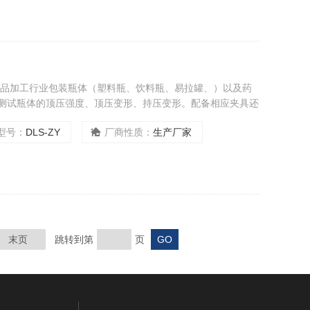
对食品加工行业包装瓶体（塑料瓶、饮料瓶、易拉罐、）以及药
可测试瓶体的顶压强度、顶压变形、持压变形。配备相应夹具还
裂试验。执行标准QB/T 1868、GB/T 17200、ASTM
型号：
DLS-ZY
厂商性质：
生产厂家
末页
跳转到第
页