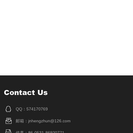
Contact Us
QQ：574170769
邮箱：jnhengzhun@126.com
传真：86-0531-86920771