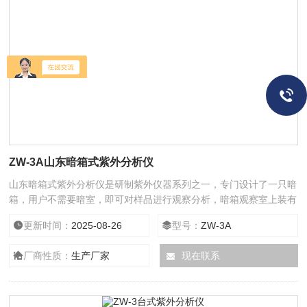
ZW-3A山东暗箱式紫外分析仪
山东暗箱式紫外分析仪是研制紫外仪器系列之一，专门设计了一只暗
箱，用户不需要暗室，即可对样品进行观察分析，暗箱观察室上装有
防紫外线玻璃，它滤去95%以上的紫外线。可发出短波、长波紫外线
更新时间：
2025-08-26
型号：
ZW-3A
和可见光三种波长的光辐射。本仪器发出的紫外线强度高，稳定性
好，广泛应用于分子生物学，化学，法医鉴定等。
厂商性质：
生产厂家
现在联系