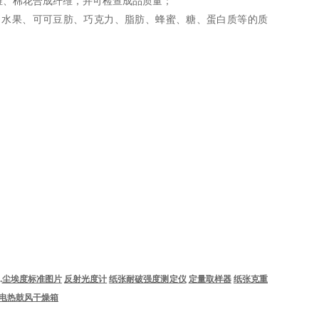
维、棉花合成纤维，并可检查成品质量；
、水果、可可豆肪、巧克力、脂肪、蜂蜜、糖、蛋白质等的质
.
尘埃度标准图片
反射光度计
纸张耐破强度测定仪
定量取样器
纸张克重
电热鼓风干燥箱