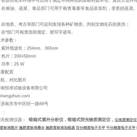
4. 在纺织化学纤维中可以用于测定不同种类的原材料如羊毛、真丝人造纤
5. 在粮油、蔬菜、食品部门可用于检查毒素等食品添加剂，变质的蔬菜
6. 在地质、考古等部门可起到发现各种矿物质、判别文物化石的真伪；
7. 在*部门可检查指痕测定、密写字迹等。
技术参数：
. 紫外线波长：254nm、365nm
. 色片：200×50mm
. 功率：25 W
主要配置
主机、对比图片
济南恒准试验设备有限公司
nhengzhun.com
济南市市中区经一路88号
 :
相关检测仪器：
暗箱式紫外分析仪，暗箱式荧光物质测定仪，
尘埃度测定仪
度标准图片
施胶度标准墨水
施胶度标准划线器
百分精度电子天平
千分精度电子天平