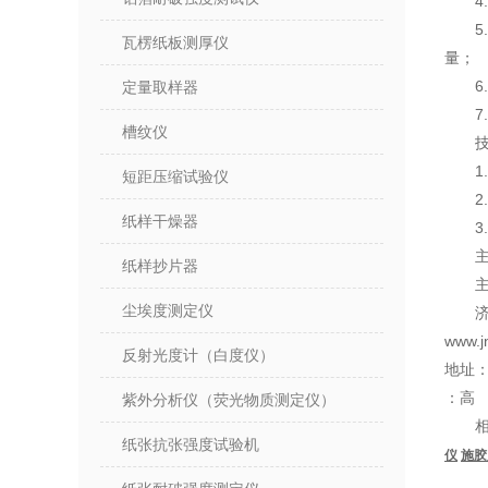
瓦楞纸板测厚仪
量；
定量取样器
槽纹仪
1
短距压缩试验仪
2
纸样干燥器
3
纸样抄片器
尘埃度测定仪
www.j
反射光度计（白度仪）
地址：
：高
紫外分析仪（荧光物质测定仪）
纸张抗张强度试验机
仪
施胶