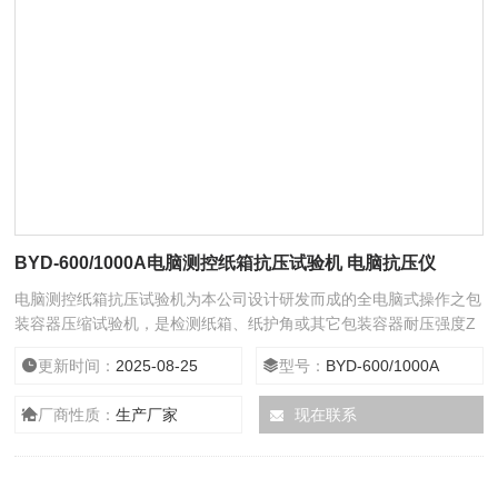
BYD-600/1000A电脑测控纸箱抗压试验机 电脑抗压仪
电脑测控纸箱抗压试验机为本公司设计研发而成的全电脑式操作之包
装容器压缩试验机，是检测纸箱、纸护角或其它包装容器耐压强度Z
直接的测试仪器，用于判定纸箱的承物能力和叠加高度。电脑测控纸
更新时间：
2025-08-25
型号：
BYD-600/1000A
箱抗压试验机执行标准：GB/T4857.4、GB/T4857.16、ISO2872、
ASTM D642、 GB/T16491，TAPPI-T804，JIS-Z0212
厂商性质：
生产厂家
现在联系