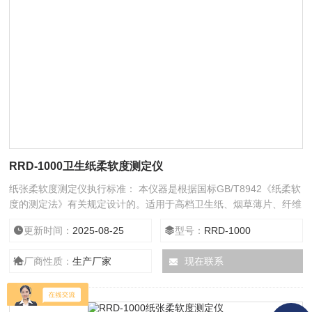
RRD-1000卫生纸柔软度测定仪
纸张柔软度测定仪执行标准： 本仪器是根据国标GB/T8942《纸柔软
度的测定法》有关规定设计的。适用于高档卫生纸、烟草薄片、纤维
织品等材料的柔软度测定。仪器测控系统采用以单片计算机为核心的
更新时间：
2025-08-25
型号：
RRD-1000
数字电路技术，具有技术良好，功能齐全，操作简单方便等优点，是
造纸、科研单位和商检部门理想的检测仪器。
厂商性质：
生产厂家
现在联系