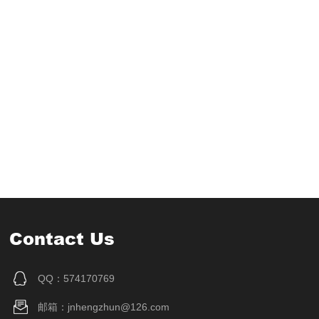
Contact Us
QQ：574170769
邮箱：jnhengzhun@126.com