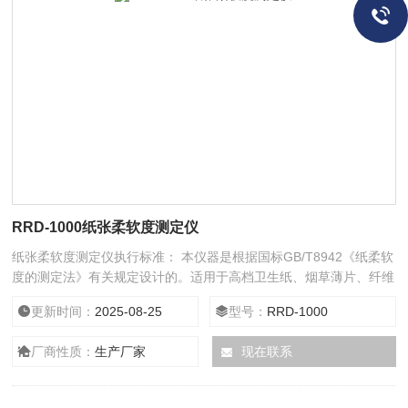
RRD-1000纸张柔软度测定仪
纸张柔软度测定仪执行标准： 本仪器是根据国标GB/T8942《纸柔软
度的测定法》有关规定设计的。适用于高档卫生纸、烟草薄片、纤维
织品等材料的柔软度测定。仪器测控系统采用以单片计算机为核心的
更新时间：
2025-08-25
型号：
RRD-1000
数字电路技术，具有技术良好，功能齐全，操作简单方便等优点，是
造纸、科研单位和商检部门理想的检测仪器。
厂商性质：
生产厂家
现在联系