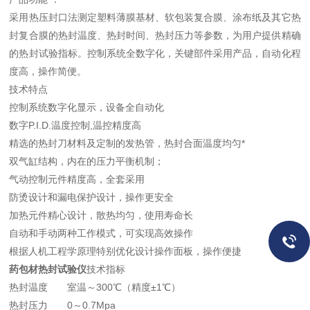
采用热压封口法测定塑料薄膜基材、软包装复合膜、涂布纸及其它热
封复合膜的热封温度、热封时间、热封压力等参数，为用户提供精确
的热封试验指标。控制系统全数字化，关键部件采用产品，自动化程
度高，操作简便。
技术特点
控制系统数字化显示，设备全自动化
数字P.I.D.温度控制,温控精度高
精选的热封刀材料及定制的发热管，热封合面温度均匀*
双气缸结构，内在的压力平衡机制；
气动控制元件精度高，全套采用
防烫设计和漏电保护设计，操作更安全
加热元件精心设计，散热均匀，使用寿命长
自动和手动两种工作模式，可实现高效操作
根据人机工程学原理特别优化设计操作面板，操作便捷
药包材热封试验仪
技术指标
热封温度 室温～300℃（精度±1℃）
热封压力 0～0.7Mpa