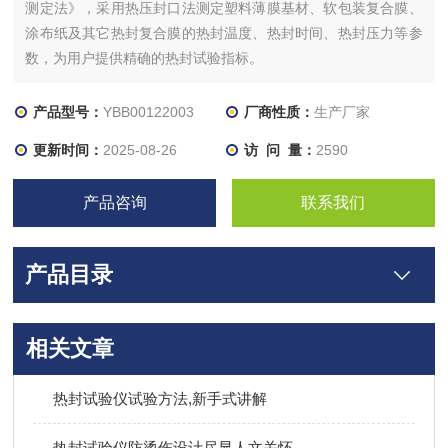
测定法》，采用热压封口法测定塑料薄膜基材、软包装复合膜、
涂布纸及其它热封复合膜的热封温度、热封时间、热封压力等参
数，为用户提供精确的热封试验指标。
产品型号：
YBB00122003
厂商性质：
生产厂家
更新时间：
2025-08-26
访 问 量：
2590
产品咨询
联系我们
产品目录
相关文章
热封试验仪试验方法,新手式讲解
热封试验仪防烫伤设计尽显人文关怀