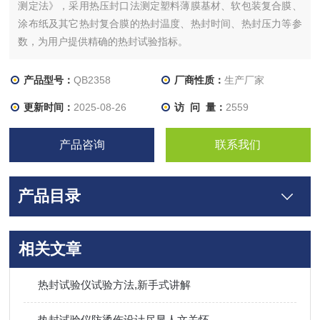
测定法》，采用热压封口法测定塑料薄膜基材、软包装复合膜、
涂布纸及其它热封复合膜的热封温度、热封时间、热封压力等参
数，为用户提供精确的热封试验指标。
产品型号：
QB2358
厂商性质：
生产厂家
更新时间：
2025-08-26
访 问 量：
2559
产品咨询
联系我们
产品目录
相关文章
热封试验仪试验方法,新手式讲解
热封试验仪防烫伤设计尽显人文关怀