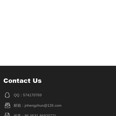
Contact Us
QQ：574170769
邮箱：jnhengzhun@126.com
传真：86-0531-86920771