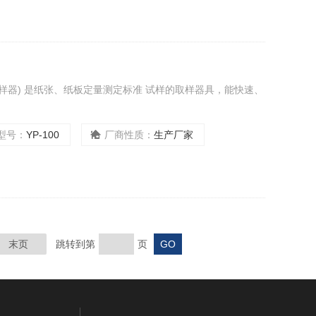
样器) 是纸张、纸板定量测定标准 试样的取样器具，能快速、
型号：
YP-100
厂商性质：
生产厂家
末页
跳转到第
页