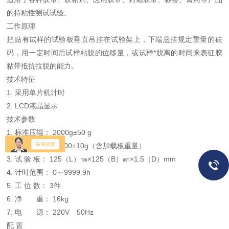
的持粘性测试试验。
工作原理
把贴有试样的试验板垂直吊挂在试验架上，下端悬挂规定重量的砝
码，用一定时间后试样粘脱的位移量，或试样*脱离的时间来表征胶
粘带抵抗拉脱的能力。
技术特征
1. 采用单片机计时
2. LCD液晶显示
技术参数
1. 标准压辊： 2000g±50 g
2．砝 码： 1000±10g（含加载板重量）
3. 试 验 板： 125（L）㎜×125（B）㎜×1.5（D）mm
4. 计时范围： 0～9999.9h
5. 工 位 数： 3件
6. 净 重： 16kg
7. 电 源： 220V 50Hz
配 置