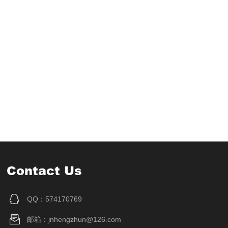
Contact Us
QQ：574170769
邮箱：jnhengzhun@126.com