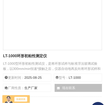
LT-1000环形初粘性测定仪
LT-1000型环形初粘性测试仪，是将环形试样与标准浮法玻璃试验
板，以300mm/min恒速*接触之后，仪器自动地再反向将环形试样和
试验板以300mm/min恒速*分离，所产生的Z大力，这个Z大力值即为
更新时间：
2025-08-25
型号：
LT-1000
所测试样的环形初粘力。
厂商性质：
生产厂家
现在联系