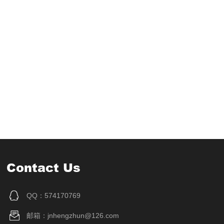
Contact Us
QQ：574170769
邮箱：jnhengzhun@126.com