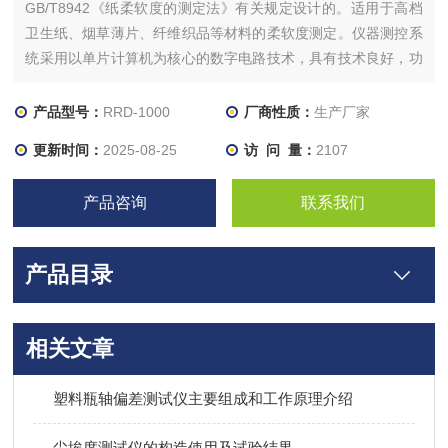
GB/T8942《纸柔软度的测定法》有关规定设计的。适用于高档
卫生纸、烟草薄片、纤维织品等材料的柔软度测定。仪器测控系
统采用以单片计算机为核心的数字电路技术，具有技术良好，功
能齐全，操作简单方便等优点，是造纸、科研单位和商检部门理
想的检测仪器。
产品型号：
RRD-1000
厂商性质：
生产厂家
更新时间：
2025-08-25
访 问 量：
2107
产品咨询
联系我们
产品目录
相关文章
塑料瓶轴偏差测试仪主要组成和工作原理介绍
尘埃度测试仪的构造使用及试验结果