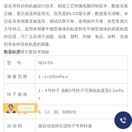
器采用良好的机械设计技术、制造工艺和微电脑控制技术，数据采集
正确；显示器选用蓝背光、高亮度的LCD显示屏，数据显示清晰。本
仪器具有测量灵敏度高，测试结果可靠，使用操作方便，造型美观大
方等特点，是用来测量牛顿型液体的粘度和非牛顿型液体的表观粘度
的仪器，可广泛应用于油脂、油漆、塑料、药物、食品、涂料、洗涤
剂等各种流体粘度的测量。
数显粘度计
主要技术指标
型 号
NDJ-5S
测 量 范 围
1 ~1×105mPa.s
1－4号转子 选配0号转子可测低粘度至0.1mPa.
转 子 规 格
s
转 子 转 速
6、12、30、60转/分
自 动 档
能自动选择合适转子号和转速