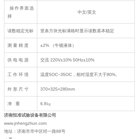
操作界面选
中文/英文
择
读数稳定光标
竖条方块光标满格时显示读数基本稳定
测 量 精 度
±2% （牛顿液体）
供 电 电 源
交流 220V±10% 50Hz±10%
工 作 环 境
温度5OC~35OC，相对湿度不大于80%。
外 形 尺 寸
370×325×280mm
净 重
6.8㎏
济南恒准试验设备有限公司
www.jnhengzhun.com
地址：济南市市中区经一路88号